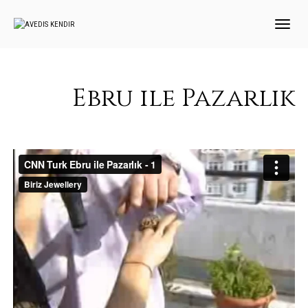
TOGGLE
NAVIGATI
Ebru ile Pazarlık